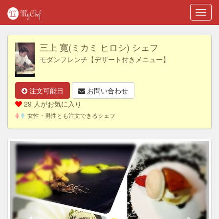
Toggl
navig
三上 寛(ミカミ ヒロシ) シェフ
モダンフレンチ【デザート付きメニュー】
注文可能日
お問い合わせ
29 人がお気に入り
女性・男性とも注文できるシェフ