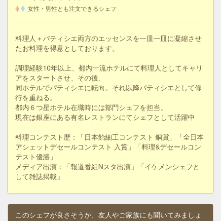
女性・男性とも注文できるシェフ
料理人＋パティシエ両方のエッセンスを一皿一皿に凝縮させ
たお料理を得意としております。
調理経験10年以上、都内一流ホテルにて料理人としてキャリ
アをスタートさせ、その後、
同ホテルでパティシエに転向。それ以降パティシエとして修
行を重ねる。
都内６つ星ホテル在職時には部門シェフを担当。
現在は銀座にある有名レストランにてシェフとして活躍中
料理コンテスト歴：「日本飴細工コンテスト 銅賞」「全日本
アシェットデセールコンテスト 入賞」「料理&デセールコン
テスト優勝」
メディア出演：「報道番組Nスタ出演」「イケメンシェフと
して雑誌掲載」
このシェフが良さそうか、友人やご家族にも聞いてみましょ