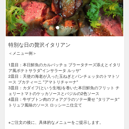
特別な日の贅沢イタリアン
＜メニュー例＞
1皿目：本日鮮魚のカルパッチョ ブラータチーズ添えとイタリ
ア風ポテトサラダ"インサラータ ルッサ"
2皿目：天使の海老が入った玉ねぎとパンチェッタのトマトソ
ース ブカティーニ "アマトリチャーナ"
3皿目：カダイフ(という生地)を巻いた本日鮮魚のフリット チ
ェリートマトのケッカソースとバジルの2色ソース
4皿目：牛ザブトン肉のフォアグラのソテー乗せ "タリアータ"
トリュフ風味のソース ロッシーニ仕立て
※ご注文の後に、具体的なメニューをご提示します。