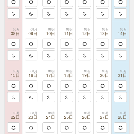
08月
08月
08月
08月
08月
08月
08月
08日
09日
10日
11日
12日
13日
14日
08月
08月
08月
08月
08月
08月
08月
15日
16日
17日
18日
19日
20日
21日
08月
08月
08月
08月
08月
08月
08月
22日
23日
24日
25日
26日
27日
28日