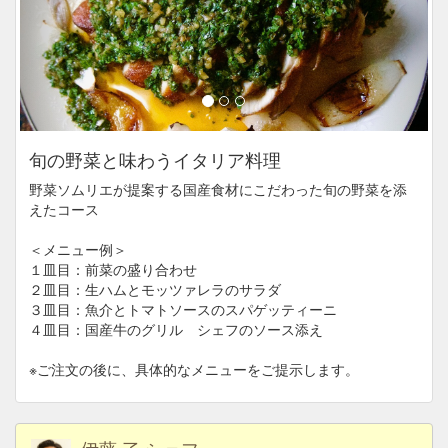
旬の野菜と味わうイタリア料理
野菜ソムリエが提案する国産食材にこだわった旬の野菜を添
えたコース
＜メニュー例＞
１皿目：前菜の盛り合わせ
２皿目：生ハムとモッツァレラのサラダ
３皿目：魚介とトマトソースのスパゲッティーニ
４皿目：国産牛のグリル シェフのソース添え
※ご注文の後に、具体的なメニューをご提示します。