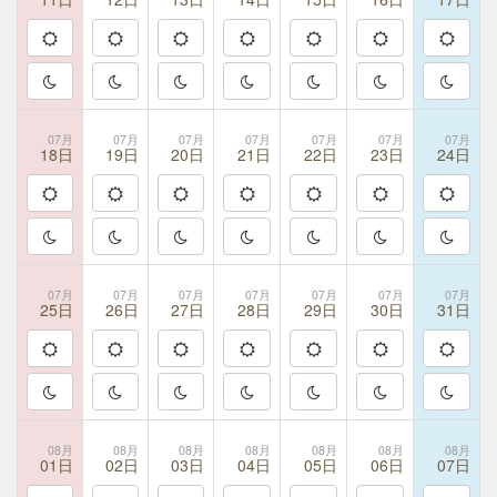
07月
07月
07月
07月
07月
07月
07月
18日
19日
20日
21日
22日
23日
24日
07月
07月
07月
07月
07月
07月
07月
25日
26日
27日
28日
29日
30日
31日
08月
08月
08月
08月
08月
08月
08月
01日
02日
03日
04日
05日
06日
07日