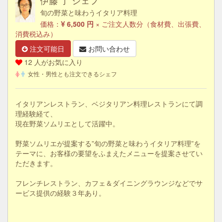
伊藤 了 シェフ
旬の野菜と味わうイタリア料理
価格：
6,500 円
× ご注文人数分（食材費、出張費、
消費税込み）
注文可能日
お問い合わせ
12 人がお気に入り
女性・男性とも注文できるシェフ
イタリアンレストラン、ベジタリアン料理レストランにて調
理経験経て、
現在野菜ソムリエとして活躍中。
野菜ソムリエが提案する”旬の野菜と味わうイタリア料理”を
テーマに、お客様の要望をふまえたメニューを提案させてい
ただきます。
フレンチレストラン、カフェ＆ダイニングラウンジなどでサ
ービス提供の経験３年あり。