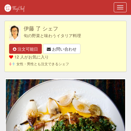
Toggl
navig
伊藤 了 シェフ
旬の野菜と味わうイタリア料理
注文可能日
お問い合わせ
12 人がお気に入り
女性・男性とも注文できるシェフ