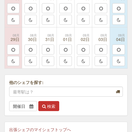
08月
08月
08月
09月
09月
09月
09月
29日
30日
31日
01日
02日
03日
04日
他のシェフを探す:
開催日
検索
出張シェフのマイシェフトップへ