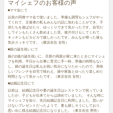
マイシェフのお客様の声
■ママ会にて
以前の同僚ママ会で使いました。準備も調理もシェフがやっ
てくれて、主催者の私もみんなの話に加わることができ、子
供たちを遊ばせたり、ゆっくりできて良かったです。自宅だ
しワインもたくさん飲めました笑。後片付けもしてくれて、
キッチンもピカピカで嬉しかったです。みんなが帰った後も
気分スッキリです。（横浜在住 女性）
■娘の誕生祝いにて
娘の2歳の誕生祝いに、旦那の両親が家に来たときにマイシェ
フを利用。平日から仕事に育児に手一杯。準備の時間もない
し、娘の誕生日は私もお祝い気分になりたかったので。美味
しいフレンチを自宅で味わえ、娘や家族とゆったり楽しめた
時間となって良かったです。（東京在住 女性）
■結婚記念日にて
以前は、結婚記念日や妻の誕生日はレストランで祝っていま
したが、子どもが出来てからは諦めていました。 そんな時に
マイシェフを知り、先日結婚記念日に利用しました。思いが
けないプレゼントだったようで、妻も嬉しそうにしており、
思い出に残る結婚記念日になりました。（東京在住 男性）