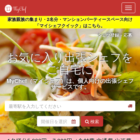
Toggl
navig
家族親族の集まり・2名分・マンションパーティースペース向け
「マイシェフクイック」はこちら。
シェフ登録・応募
お気に入り出張シェフを
ご自宅に
MyChef（マイシェフ）は、個人向けの出張シェフ
サービスです。
開催日を選択
検索